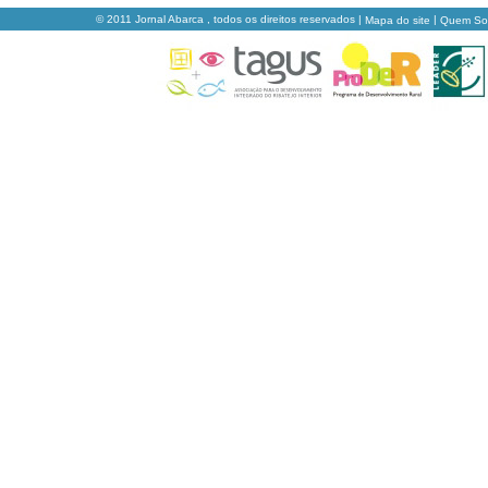
© 2011 Jornal Abarca , todos os direitos reservados |
|
Mapa do site
Quem S