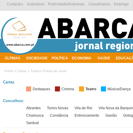
Contactos
Assinatura
Publicidade/Empresas
Classificados
Emprego
ÚLTIMAS
SOCIEDADE
POLÍTICA
ECONOMIA
SAÚDE
EDUCAÇ
AMBIENTE
»
»
»
Home
Cartaz
Teatro
Festas de verao
Cartaz
Destaques
Cinema
Teatro
Música/Dança
Concelhos:
Abrantes
Torres Novas
Vila de Rei
Vila Nova da Barqui
Chamusca
Constância
Entroncamento
Gavião
Gole
Sardoal