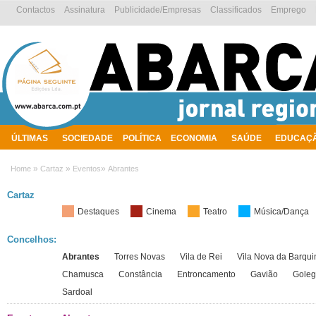
Contactos
Assinatura
Publicidade/Empresas
Classificados
Emprego
ÚLTIMAS
SOCIEDADE
POLÍTICA
ECONOMIA
SAÚDE
EDUCAÇ
AMBIENTE
»
»
»
Home
Cartaz
Eventos
Abrantes
Cartaz
Destaques
Cinema
Teatro
Música/Dança
Concelhos:
Abrantes
Torres Novas
Vila de Rei
Vila Nova da Barqu
Chamusca
Constância
Entroncamento
Gavião
Gole
Sardoal