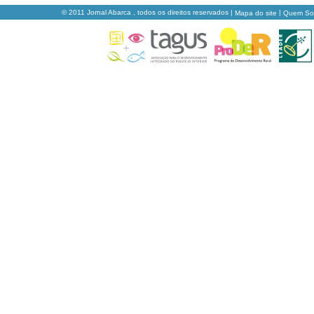
© 2011 Jornal Abarca , todos os direitos reservados |
|
Mapa do site
Quem S