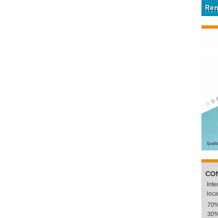
CO
Int
loca
70
30