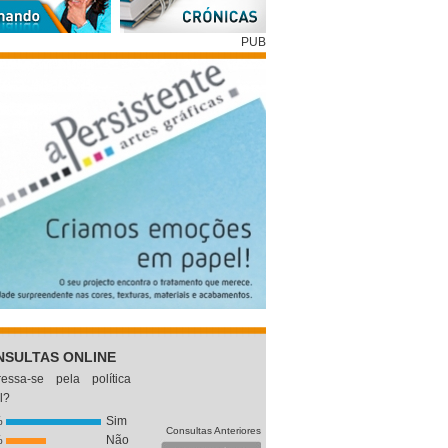
PUB
NSULTAS ONLINE
eressa-se pela política
l?
%
Sim
Consultas Anteriores
%
Não