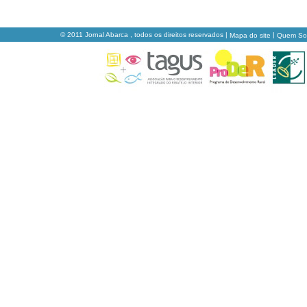
© 2011 Jornal Abarca , todos os direitos reservados |
|
Mapa do site
Quem S