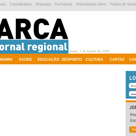
esas
Classificados
Emprego
Farmácias
Informações Úteis
Postos de Vend
Sexta, 7 de Agosto de 2026
ONOMIA
SAÚDE
EDUCAÇÃO
DESPORTO
CULTURA
CARTAZ
CA
Reg
Es