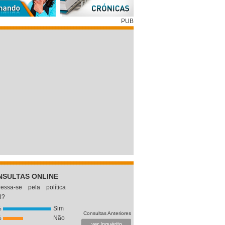
PUB
NSULTAS ONLINE
eressa-se pela política
l?
%
Sim
Consultas Anteriores
%
Não