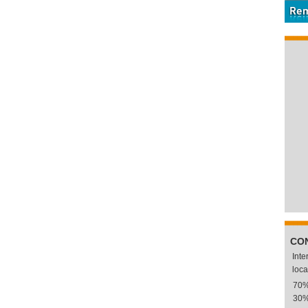
CO
Int
loca
70
30