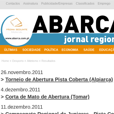
Contactos
Assinatura
Publicidade/Empresas
Classificados
Emprego
ÚLTIMAS
SOCIEDADE
POLÍTICA
ECONOMIA
SAÚDE
EDUCAÇ
AMBIENTE
»
»
»
Home
Desporto
Atletismo
Resultados
26.novembro.2011
>
Torneio de Abertura Pista Coberta (Alpiarça)
4.dezembro.2011
>
Corta de Mato de Abertura (Tomar)
11.dezembro.2011