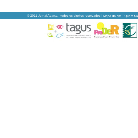
© 2011 Jornal Abarca , todos os direitos reservados |
|
Mapa do site
Quem S