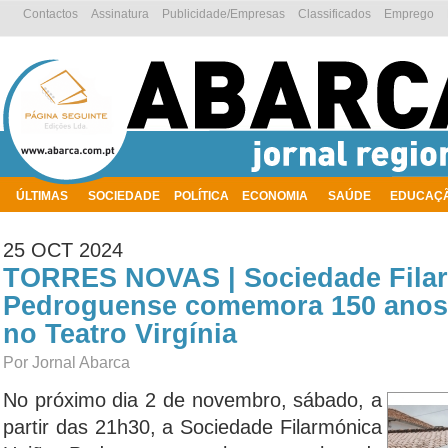
Contactos
Assinatura
Publicidade/Empresas
Classificados
Emprego
ÚLTIMAS
SOCIEDADE
POLÍTICA
ECONOMIA
SAÚDE
EDUCAÇ
AMBIENTE
25 OCT 2024
TORRES NOVAS | Sociedade Fila
Pedroguense comemora 150 anos
no Teatro Virgínia
Por Jornal Abarca
No próximo dia 2 de novembro, sábado, a
partir das 21h30, a Sociedade Filarmónica