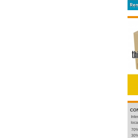
CO
Int
loca
70
30