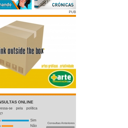
PUB
NSULTAS ONLINE
eressa-se pela política
l?
%
Sim
Consultas Anteriores
%
Não