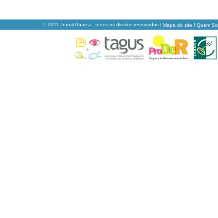
© 2011 Jornal Abarca , todos os direitos reservados |
|
Mapa do site
Quem S