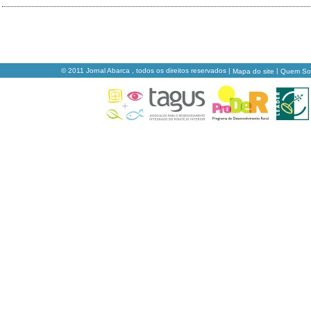
© 2011 Jornal Abarca , todos os direitos reservados |
|
Mapa do site
Quem S