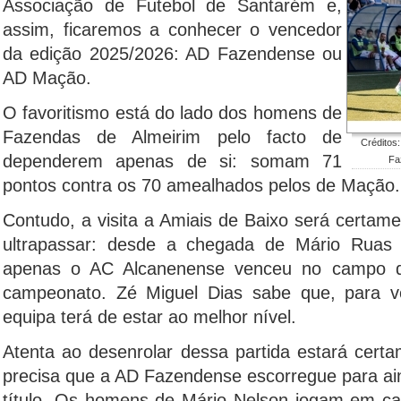
Associação de Futebol de Santarém e,
assim, ficaremos a conhecer o vencedor
da edição 2025/2026: AD Fazendense ou
AD Mação.
O favoritismo está do lado dos homens de
Fazendas de Almeirim pelo facto de
Créditos
dependerem apenas de si: somam 71
Fa
pontos contra os 70 amealhados pelos de Mação.
Contudo, a visita a Amiais de Baixo será certamen
ultrapassar: desde a chegada de Mário Ruas 
apenas o AC Alcanenense venceu no campo 
campeonato. Zé Miguel Dias sabe que, para v
equipa terá de estar ao melhor nível.
Atenta ao desenrolar dessa partida estará cer
precisa que a AD Fazendense escorregue para ai
título. Os homens de Mário Nelson jogam em ca