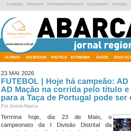
Contactos
Assinatura
Publicidade/Empresas
Classificados
Emprego
ÚLTIMAS
SOCIEDADE
POLÍTICA
ECONOMIA
SAÚDE
EDUCAÇ
AMBIENTE
23 MAI 2026
FUTEBOL | Hoje há campeão: AD
AD Mação na corrida pelo título e 
para a Taça de Portugal pode ser
Por Jornal Abarca
Termina hoje, dia 23 de Maio, o
campeonato da I Divisão Distrital da