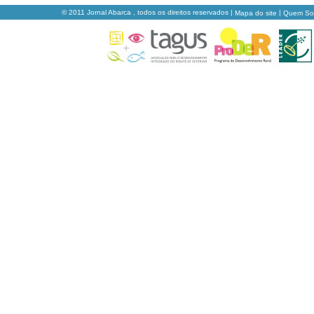
© 2011 Jornal Abarca , todos os direitos reservados |
|
Mapa do site
Quem S