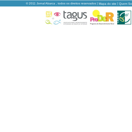
© 2011 Jornal Abarca , todos os direitos reservados |
|
Mapa do site
Quem S