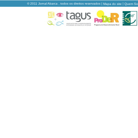
© 2011 Jornal Abarca , todos os direitos reservados |
|
Mapa do site
Quem S