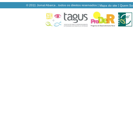
© 2011 Jornal Abarca , todos os direitos reservados |
|
Mapa do site
Quem S