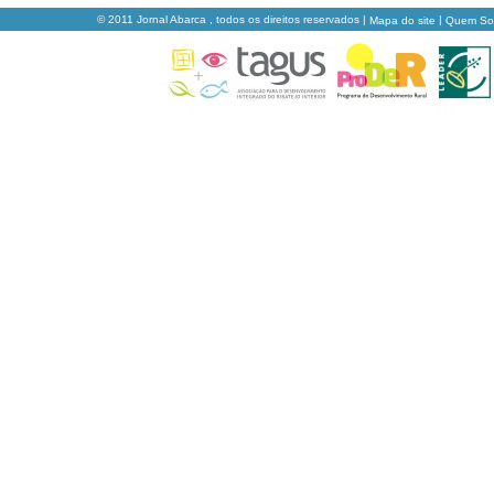
© 2011 Jornal Abarca , todos os direitos reservados |
|
Mapa do site
Quem S