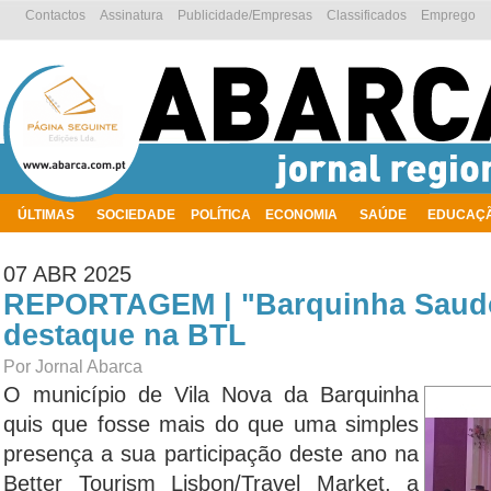
Contactos
Assinatura
Publicidade/Empresas
Classificados
Emprego
ÚLTIMAS
SOCIEDADE
POLÍTICA
ECONOMIA
SAÚDE
EDUCAÇ
AMBIENTE
07 ABR 2025
REPORTAGEM | "Barquinha Saud
destaque na BTL
Por Jornal Abarca
O município de Vila Nova da Barquinha
quis que fosse mais do que uma simples
presença a sua participação deste ano na
Better Tourism Lisbon/Travel Market, a