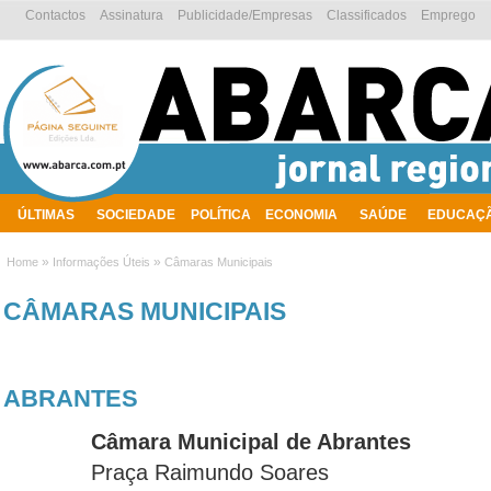
Contactos
Assinatura
Publicidade/Empresas
Classificados
Emprego
ÚLTIMAS
SOCIEDADE
POLÍTICA
ECONOMIA
SAÚDE
EDUCAÇ
AMBIENTE
»
»
Home
Informações Úteis
Câmaras Municipais
CÂMARAS MUNICIPAIS
ABRANTES
Câmara Municipal de Abrantes
Praça Raimundo Soares