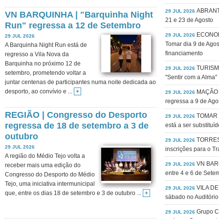
ABRANTES
29 JUL 2026
VN BARQUINHA | "Barquinha Night
21 e 23 de Agosto
Run" regressa a 12 de Setembro
ECONOMI
29 JUL 2026
29 JUL 2026
Tomar dia 9 de Agos
A Barquinha Night Run está de
financiamento
regresso a Vila Nova da
Barquinha no próximo 12 de
TURISMO 
29 JUL 2026
setembro, prometendo voltar a
"Sentir com a Alma"
juntar centenas de participantes numa noite dedicada ao
desporto, ao convívio e ...
+
MAÇÃO |
29 JUL 2026
regressa a 9 de Ago
REGIÃO | Congresso do Desporto
TOMAR |
29 JUL 2026
regressa de 18 de setembro a 3 de
está a ser substituíd
outubro
TORRES 
29 JUL 2026
29 JUL 2026
inscrições para o T
A região do Médio Tejo volta a
VN BARQ
29 JUL 2026
receber mais uma edição do
entre 4 e 6 de Sete
Congresso do Desporto do Médio
Tejo, uma iniciativa intermunicipal
VILA DE 
29 JUL 2026
que, entre os dias 18 de setembro e 3 de outubro ...
+
sábado no Auditório
Grupo C
29 JUL 2026