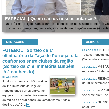
ESPECIAL | Quem são os nossos autarcas?
Nas próximas edições vamos dar-lhe a conhecer os nossos presidentes de Câm
do autarca. Começamos, nesta edição, com Manuel Jorge Valamatos (Abrantes) 
DESTAQUES
ÚLTIMAS
FUTEBOL | Sorteio da 1ª
FUTEBOL
03 AGO 2026
Taça de Portugal dit
eliminatória da Taça de Portugal dita
(Sorteio da 2ª elimi
confrontos entre clubes da região
(Sorteio da 2ª eliminatória também
VN BARQ
29 JUL 2026
já é conhecido)
regressa a 12 de S
03 AGO 2026
REGIÃO 
29 JUL 2026
Realizou-se esta manhã o sorteio
de 18 de setembro a
da 1ª eliminatória da Taça de
ALCANEN
Portugal onde participam várias
29 JUL 2026
social até dia 21 de
equipas do distrito de Santarém ou
da região de abrangência do Jornal Abarca. Quis o
SARDOAL
29 JUL 2026
destino que AD ...
+
ao ar livre