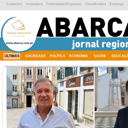
Contactos
Assinatura
Publicidade/Empresas
Classificados
Emprego
ÚLTIMAS
SOCIEDADE
POLÍTICA
ECONOMIA
SAÚDE
EDUCAÇ
AMBIENTE