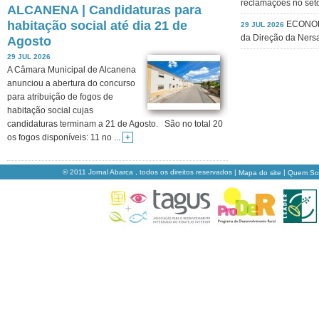
reclamações no seto
ALCANENA | Candidaturas para
habitação social até dia 21 de
ECONOMI
29 JUL 2026
da Direção da Nersa
Agosto
29 JUL 2026
A Câmara Municipal de Alcanena
anunciou a abertura do concurso
para atribuição de fogos de
habitação social cujas
candidaturas terminam a 21 de Agosto. São no total 20
os fogos disponíveis: 11 no ...
+
© 2011 Jornal Abarca , todos os direitos reservados |
|
Mapa do site
Quem S