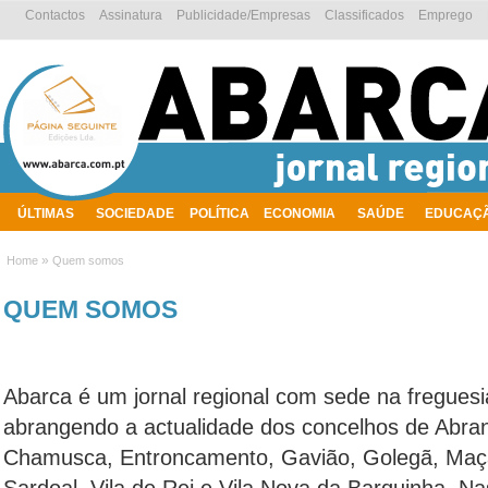
Contactos
Assinatura
Publicidade/Empresas
Classificados
Emprego
ÚLTIMAS
SOCIEDADE
POLÍTICA
ECONOMIA
SAÚDE
EDUCAÇ
AMBIENTE
»
Home
Quem somos
QUEM SOMOS
Abarca é um jornal regional com sede na fregues
abrangendo a actualidade dos concelhos de Abran
Chamusca, Entroncamento, Gavião, Golegã, Maçã