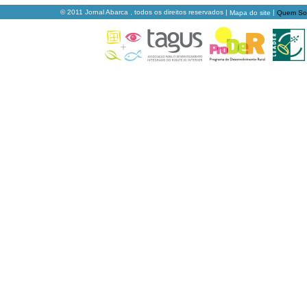
© 2011 Jornal Abarca , todos os direitos reservados |
|
Mapa do site
Quem S