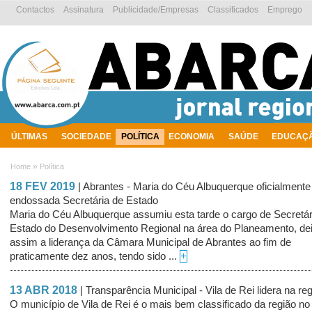
Contactos
Assinatura
Publicidade/Empresas
Classificados
Emprego
ÚLTIMAS
SOCIEDADE
POLÍTICA
ECONOMIA
SAÚDE
EDUCAÇ
AMBIENTE
»
Home
Política
18 FEV 2019
| Abrantes - Maria do Céu Albuquerque oficialmente
endossada Secretária de Estado
Maria do Céu Albuquerque assumiu esta tarde o cargo de Secretár
Estado do Desenvolvimento Regional na área do Planeamento, de
assim a liderança da Câmara Municipal de Abrantes ao fim de
praticamente dez anos, tendo sido ...
+
13 ABR 2018
| Transparência Municipal - Vila de Rei lidera na re
O município de Vila de Rei é o mais bem classificado da região no