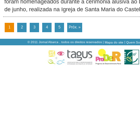
foram homenageados durante a cerimónia alusiva ao 
de junho, realizada na Igreja de Santa Maria do Caste
1
2
3
4
5
Próx. »
© 2011 Jornal Abarca , todos os direitos reservados |
|
Mapa do site
Quem S