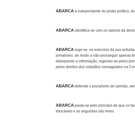
ABARCA
é independente do poder político, d
ABARCA
identifica-se com os valores da democ
ABARCA
rege-se, no exercício da sua activid
jornalismo, de modo a não prosseguir apenas fi
deturpando a informação, regendo-se pelos princ
pelos direitos dos cidadãos consagrados na Con
ABARCA
defende o pluralismo de opinião, sem
ABARCA
pauta-se pelo princípio de que os fa
intocáveis e as segundas são livres.