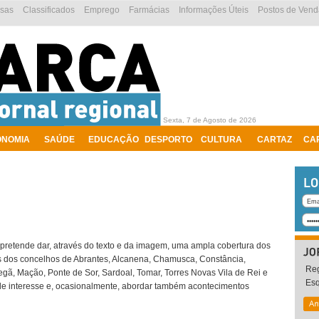
esas
Classificados
Emprego
Farmácias
Informações Úteis
Postos de Vend
Sexta, 7 de Agosto de 2026
ONOMIA
SAÚDE
EDUCAÇÃO
DESPORTO
CULTURA
CARTAZ
CA
 pretende dar, através do texto e da imagem, uma ampla cobertura dos
os dos concelhos de Abrantes, Alcanena, Chamusca, Constância,
Reg
egã, Mação, Ponte de Sor, Sardoal, Tomar, Torres Novas Vila de Rei e
Es
de interesse e, ocasionalmente, abordar também acontecimentos