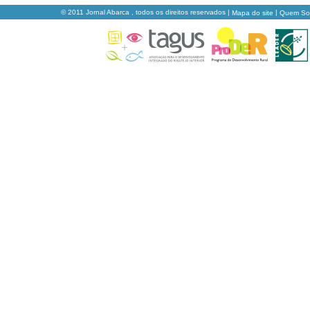
© 2011 Jornal Abarca , todos os direitos reservados |
|
Mapa do site
Quem S