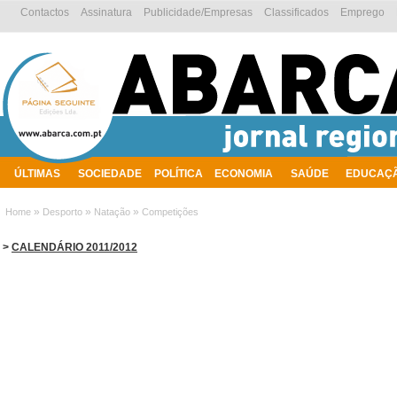
Contactos
Assinatura
Publicidade/Empresas
Classificados
Emprego
ÚLTIMAS
SOCIEDADE
POLÍTICA
ECONOMIA
SAÚDE
EDUCAÇ
AMBIENTE
»
»
»
Home
Desporto
Natação
Competições
>
CALENDÁRIO 2011/2012