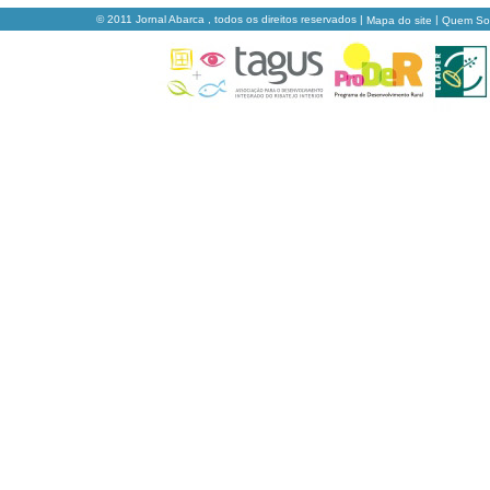
© 2011 Jornal Abarca , todos os direitos reservados |
|
Mapa do site
Quem S