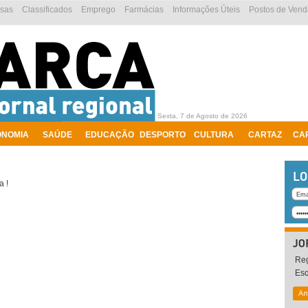
esas
Classificados
Emprego
Farmácias
Informações Úteis
Postos de Vend
Sexta, 7 de Agosto de 2026
ONOMIA
SAÚDE
EDUCAÇÃO
DESPORTO
CULTURA
CARTAZ
CA
a !
Reg
Es