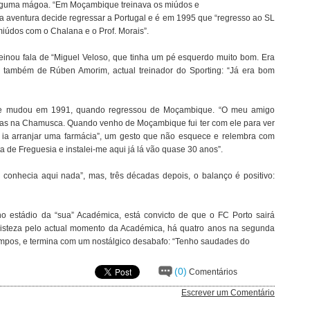
 alguma mágoa. “Em Moçambique treinava os miúdos e
a aventura decide regressar a Portugal e é em 1995 que “regresso ao SL
 miúdos com o Chalana e o Prof. Morais”.
reinou fala de “Miguel Veloso, que tinha um pé esquerdo muito bom. Era
e também de Rúben Amorim, actual treinador do Sporting: “Já era bom
de se mudou em 1991, quando regressou de Moçambique. “O meu amigo
cias na Chamusca. Quando venho de Moçambique fui ter com ele para ver
 ia arranjar uma farmácia”, um gesto que não esquece e relembra com
a de Freguesia e instalei-me aqui já lá vão quase 30 anos”.
conhecia aqui nada”, mas, três décadas depois, o balanço é positivo:
o estádio da “sua” Académica, está convicto de que o FC Porto sairá
risteza pelo actual momento da Académica, há quatro anos na segunda
tempos, e termina com um nostálgico desabafo: “Tenho saudades do
(0)
Comentários
Escrever um Comentário