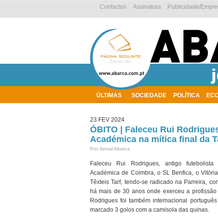
Contactos
Assinatura
Publicidade/Empr
ÚLTIMAS
SOCIEDADE
POLÍTICA
EC
AMBIENTE
23 FEV 2024
ÓBITO | Faleceu Rui Rodrigues
Académica na mítica final da 
Por Jornal Abarca
Faleceu Rui Rodrigues, antigo futebolist
Académica de Coimbra, o SL Benfica, o Vitóri
Têxteis Tarf, tendo-se radicado na Parreira, 
há mais de 30 anos onde exerceu a profissão 
Rodrigues foi também internacional português
marcado 3 golos com a camisola das quinas.