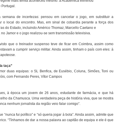
 o regime mais temia aconteceu mesmo: a Académica eliminou
e Portugal.
a semana de incertezas: pensou em cancelar o jogo, em substituir a
 o local do encontro. Mas, em sinal de cobardia perante a força dos
iguras do Estado, incluindo Américo Thomaz, Marcello Caetano e
o Jamor e o jogo realizou-se sem transmissão televisiva.
visto que o treinador suspenso teve de ficar em Coimbra, assim como
estavam a cumprir serviço militar. Ainda assim, tinham o país com eles: à
 apoteose.
la taça”
or duas equipas: o SL Benfica, de Eusébio, Coluna, Simões, Toni ou
róis, com Fernando Peres, Vítor Campos
ues, à época um jovem de 26 anos, estudante de farmácia, e que há
ncelho da Chamusca. Uma verdadeira peça de história viva, que se mostra
ca nenhum jornalista da região veio falar comigo”.
 “nunca fui político” e “só queria jogar à bola”. Ainda assim, admite que
rico. “Tínhamos de dar a nossa palavra ao capitão de equipa e ele é que