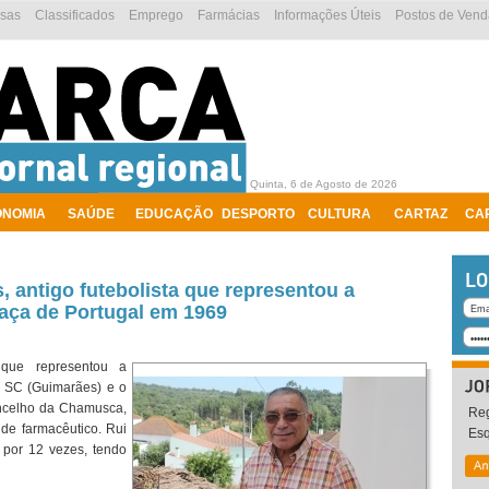
esas
Classificados
Emprego
Farmácias
Informações Úteis
Postos de Vend
Quinta, 6 de Agosto de 2026
ONOMIA
SAÚDE
EDUCAÇÃO
DESPORTO
CULTURA
CARTAZ
CA
, antigo futebolista que representou a
Taça de Portugal em 1969
a que representou a
a SC (Guimarães) e o
concelho da Chamusca,
Reg
de farmacêutico. Rui
Es
 por 12 vezes, tendo