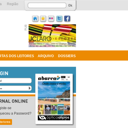
a
Região
RTAS DOS LEITORES
ARQUIVO
DOSSIERS
iste-se
queceu a Password?