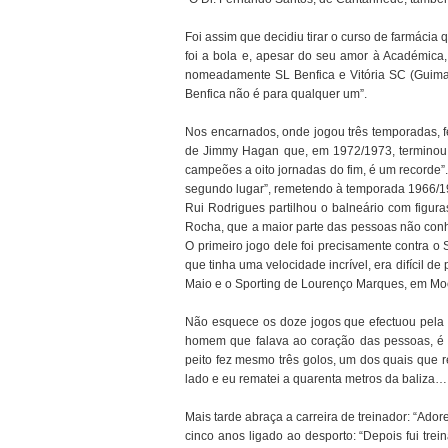
Foi assim que decidiu tirar o curso de farmácia
foi a bola e, apesar do seu amor à Académica,
nomeadamente SL Benfica e Vitória SC (Guimar
Benfica não é para qualquer um”.
Nos encarnados, onde jogou três temporadas, 
de Jimmy Hagan que, em 1972/1973, terminou 
campeões a oito jornadas do fim, é um recorde
segundo lugar”, remetendo à temporada 1966/196
Rui Rodrigues partilhou o balneário com figura
Rocha, que a maior parte das pessoas não conh
O primeiro jogo dele foi precisamente contra o 
que tinha uma velocidade incrível, era difícil de
Maio e o Sporting de Lourenço Marques, em M
Não esquece os doze jogos que efectuou pela s
homem que falava ao coração das pessoas, é 
peito fez mesmo três golos, um dos quais que re
lado e eu rematei a quarenta metros da baliza
Mais tarde abraça a carreira de treinador: “Ado
cinco anos ligado ao desporto: “Depois fui tre