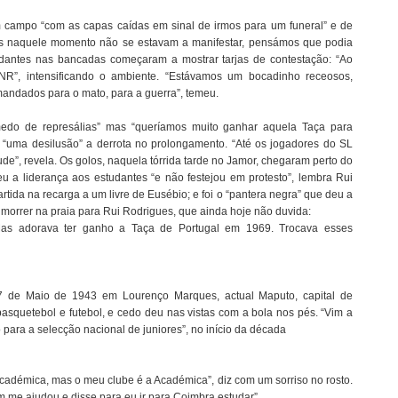
m campo “com as capas caídas em sinal de irmos para um funeral” e de
tes naquele momento não se estavam a manifestar, pensámos que podia
udantes nas bancadas começaram a mostrar tarjas de contestação: “Ao
NR”, intensificando o ambiente. “Estávamos um bocadinho receosos,
mandados para o mato, para a guerra”, temeu.
edo de represálias” mas “queríamos muito ganhar aquela Taça para
o, “uma desilusão” a derrota no prolongamento. “Até os jogadores do SL
e”, revela. Os golos, naquela tórrida tarde no Jamor, chegaram perto do
u a liderança aos estudantes “e não festejou em protesto”, lembra Rui
ida na recarga a um livre de Eusébio; e foi o “pantera negra” que deu a
 morrer na praia para Rui Rodrigues, que ainda hoje não duvida:
as adorava ter ganho a Taça de Portugal em 1969. Trocava esses
7 de Maio de 1943 em Lourenço Marques, actual Maputo, capital de
asquetebol e futebol, e cedo deu nas vistas com a bola nos pés. “Vim a
 para a selecção nacional de juniores”, no início da década
Académica, mas o meu clube é a Académica”, diz com um sorriso no rosto.
 me ajudou e disse para eu ir para Coimbra estudar”.