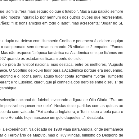
 que, admite, “era mais seguro do que o futebol”. Mas a sua paixão sempre
 não mostra ingratidão por nenhum dos outros clubes que representou,
ães): “Fiz bons amigos em todo o lado”, mas acrescenta: “Jogar no SL
fez dupla na defesa com Humberto Coelho e pertenceu à celebre equipa
o campeonato sem derrotas somando 28 vitórias e 2 empates: “Fomos
”. Mas não esquece “a época fantástica na Académica em que ficámos em
7 quando os estudantes ficaram perto do título.
s de proa do futebol nacional mas destaca, entre os melhores, “Augusto
ece. O Sporting deixou-o fugir para a Académica porque era pequenino.
Sporting e o Rocha partiu aquilo tudo” conta sorridente; “Jorge Humberto
 parar”; e “o Eusébio, claro”, que já conhecia dos derbies entre o seu 1º de
oçambique.
elecção nacional de futebol, evocando a figura de Otto Glória: “Era um
impossível esquecer-me dele”. Nestas doze partidas com as quinas ao
corda com vaidade: “Foi contra a Inglaterra, o Toni meteu a bola para o
… se o Ronaldo hoje marcasse um golo daqueles…”, desabafa.
rei a experiência”. Na década de 1980 viaja para Angola, onde permanece
inar o Ferroviário de Maputo, mas o Ruy Mingas, ministro do Desporto de