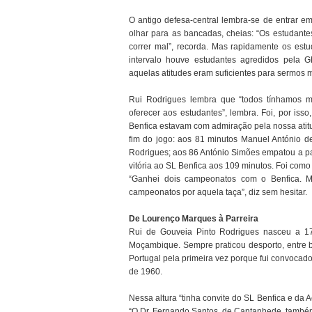
O antigo defesa-central lembra-se de entrar e
olhar para as bancadas, cheias: “Os estudan
correr mal”, recorda. Mas rapidamente os est
intervalo houve estudantes agredidos pela G
aquelas atitudes eram suficientes para sermos 
Rui Rodrigues lembra que “todos tínhamos m
oferecer aos estudantes”, lembra. Foi, por iss
Benfica estavam com admiração pela nossa atitud
fim do jogo: aos 81 minutos Manuel António de
Rodrigues; aos 86 António Simões empatou a part
vitória ao SL Benfica aos 109 minutos. Foi como
“Ganhei dois campeonatos com o Benfica. M
campeonatos por aquela taça”, diz sem hesitar.
De Lourenço Marques à Parreira
Rui de Gouveia Pinto Rodrigues nasceu a 1
Moçambique. Sempre praticou desporto, entre b
Portugal pela primeira vez porque fui convocado
de 1960.
Nessa altura “tinha convite do SL Benfica e da 
“O Dr. Fernando Santos, de Cantanhede, também