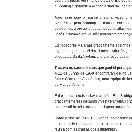
sobre o símbolo em sinal de protesto. E o que
o Sporting e garantiu o acesso à final da Taça d
Após esse jogo o regime ditatorial viveu um
Académica pelo Sporting na final ou em mudar
estudantes, a opção foi outra: todas as altas f
José Hermano Saraiva, não marcaram presença n
Os jogadores viajaram praticamente sozinhos 
alguns dirigentes e Vieira Nunes e Artur Jorge 
chegada a Santa Apolónica foram recebidos em
Trocava os campeonatos que ganhei por aque
A 22 de Junho de 1969 encontraram-se no Jam
Jaime Graça; e a Académica, uma equipa de he
ou Manuel António.
Entre estes heróis estava também Rui Rodrig
praticamente três décadas vive na Parreira, co
surpreendido pela nossa abordagem porque “nun
Sobre a final de 1969, Rui Rodrigues assume que
era impossível passar ao lado do momento histó
reunia com as chefias dos estudantes”.