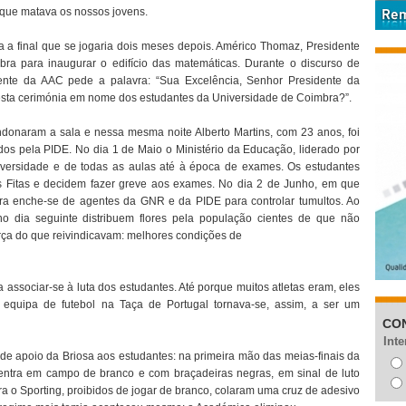
 que matava os nossos jovens.
ra a final que se jogaria dois meses depois. Américo Thomaz, Presidente
bra para inaugurar o edifício das matemáticas. Durante o discurso de
dente da AAC pede a palavra: “Sua Excelência, Senhor Presidente da
esta cerimónia em nome dos estudantes da Universidade de Coimbra?”.
andonaram a sala e nessa mesma noite Alberto Martins, com 23 anos, foi
dos pela PIDE. No dia 1 de Maio o Ministério da Educação, liderado por
versidade e de todas as aulas até à época de exames. Os estudantes
s Fitas e decidem fazer greve aos exames. No dia 2 de Junho, em que
ra enche-se de agentes da GNR e da PIDE para controlar tumultos. Ao
 dia seguinte distribuem flores pela população cientes de que não
rça do que reivindicavam: melhores condições de
associar-se à luta dos estudantes. Até porque muitos atletas eram, eles
 equipa de futebol na Taça de Portugal tornava-se, assim, a ser um
CO
Inte
de apoio da Briosa aos estudantes: na primeira mão das meias-finais da
 entra em campo de branco e com braçadeiras negras, em sinal de luto
a o Sporting, proibidos de jogar de branco, colaram uma cruz de adesivo