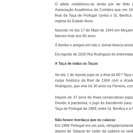
O atleta notabilizou-se ainda por ter feito
Associação Académica de Coimbra que em 19
final da Taça de Portugal contra o SL Benfica
regime do Estado Novo.
Nascido no dia 17 de Maio de 1943 em Moçamb
faleceu hoje aos 80 anos.
À família e amigos em luto o Jornal Abarca pres
Em Agosto de 2020 Rui Rodrigues foi entrevist
A Taça de todas as Taças
No dia 1 de Agosto joga-se a final da 80.ª Taça
carga histórica
da final de 1969 com a Acad
Rodrigues, que vive há 30 anos na
Parreira, c
Depois de 37 anos de finais consecutivas jogada
Devido à pandemia, o jogo foi transferido para 
Taça de Portugal de 1969, entre SL Benfica e 
Não houve mordaça que os calasse
Em 1969 Portugal era um país, obrigatoriamente
depois de Salazar ter caído da cadeira no ver