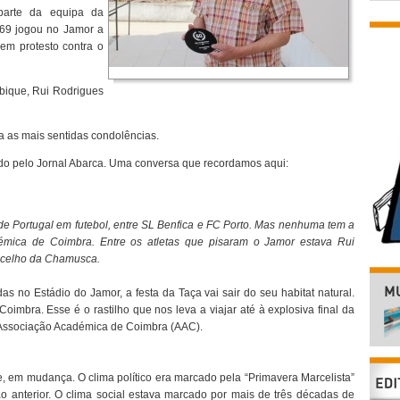
 parte da equipa da
69 jogou no Jamor a
 em protesto contra o
ique, Rui Rodrigues
ta as mais sentidas condolências.
ado pelo Jornal Abarca. Uma conversa que recordamos aqui:
 de Portugal em futebol,
entre SL Benfica e FC Porto. Mas nenhuma tem a
émica de Coimbra. Entre os atletas que
pisaram o Jamor estava Rui
oncelho da Chamusca.
s no Estádio do Jamor, a festa da Taça vai sair do seu habitat natural.
Coimbra. Esse é o rastilho que nos leva a viajar até à explosiva final da
a Associação Académica de Coimbra (AAC).
, em mudança. O clima político era marcado pela “Primavera Marcelista”
ão anterior. O clima social estava marcado por mais de três décadas de