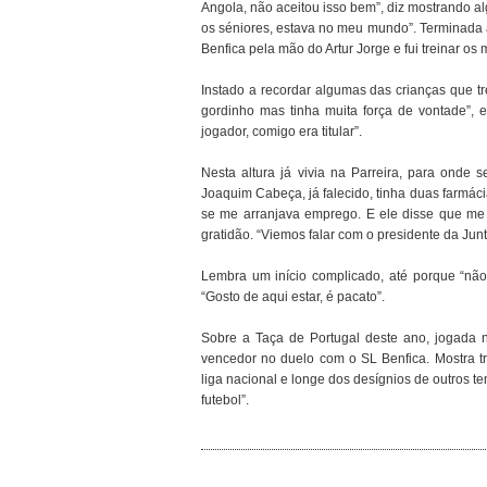
Angola, não aceitou isso bem”, diz mostrando
os séniores, estava no meu mundo”. Terminada 
Benfica pela mão do Artur Jorge e fui treinar os
Instado a recordar algumas das crianças que t
gordinho mas tinha muita força de vontade”, 
jogador, comigo era titular”.
Nesta altura já vivia na Parreira, para on
Joaquim Cabeça, já falecido, tinha duas farmá
se me arranjava emprego. E ele disse que me
gratidão. “Viemos falar com o presidente da Junt
Lembra um início complicado, até porque “não 
“Gosto de aqui estar, é pacato”.
Sobre a Taça de Portugal deste ano, jogada n
vencedor no duelo com o SL Benfica. Mostra t
liga nacional e longe dos desígnios de outros 
futebol”.