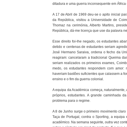
ditadura e uma guerra inconsequente em África
A 17 de Abril de 1969 deu-se o apito inicial pa
da República, visitou a Universidade de Coim
Thomaz na cerimónia, Alberto Martins, presi
República, dá-me licença que use da palavra n
Esse direito foi-lhe negado, os estudantes ab
detido e centenas de estudantes seriam agredi
José Hermano Saraiva, ordena o fecho da Uni
reagiram: cancelaram a tradicional Queima da
seriam realizados os primeiros exames, Coimb
medo, os estudantes respondem com amor: no
haveriam bastões suficientes que calassem a fo
ensino e o fim da guerra colonial.
A equipa da Académica começa, naturalmente, a 
próprios, estudantes. A grande caminhada da
problema para o regime.
A 8 de Junho surge o primeiro movimento claro 
Taça de Portugal, contra o Sporting, a equipa
académico. Na semana seguinte, outra vez contr