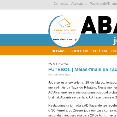
Contactos
Assinatura
Publicidade/Empr
ÚLTIMAS
SOCIEDADE
POLÍTICA
EC
AMBIENTE
25 MAR 2024
FUTEBOL | Meias-finais da Taç
Por Jornal Abarca
Joga-se esta sexta-feira, 29 de Março, feriad
meias-finais da Taça do Ribatejo. Neste mome
AC Alcanenense e três dos primeiros quatro clas
Distrital: Abrantes e Benfica, AD Fazendense e 
Nesta primeira jornada a AD Fazendense receb
o SC Ferreira do Zêzere joga em casa contra o 
segunda mão, marcada para 28 de Abril, inverte 