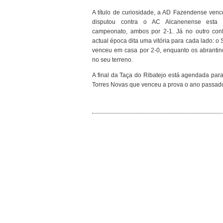
A título de curiosidade, a AD Fazendense venc
disputou contra o AC Alcanenense esta 
campeonato, ambos por 2-1. Já no outro confr
actual época dita uma vitória para cada lado: o
venceu em casa por 2-0, enquanto os abranti
no seu terreno.
A final da Taça do Ribatejo está agendada para 
Torres Novas que venceu a prova o ano passado