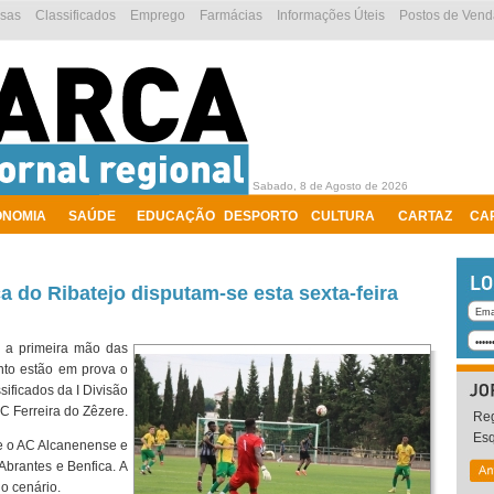
esas
Classificados
Emprego
Farmácias
Informações Úteis
Postos de Vend
Sabado, 8 de Agosto de 2026
ONOMIA
SAÚDE
EDUCAÇÃO
DESPORTO
CULTURA
CARTAZ
CA
a do Ribatejo disputam-se esta sexta-feira
o, a primeira mão das
nto estão em prova o
sificados da I Divisão
SC Ferreira do Zêzere.
Reg
Es
e o AC Alcanenense e
Abrantes e Benfica. A
o cenário.