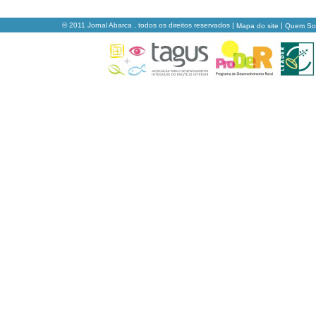
© 2011 Jornal Abarca , todos os direitos reservados |
|
Mapa do site
Quem S