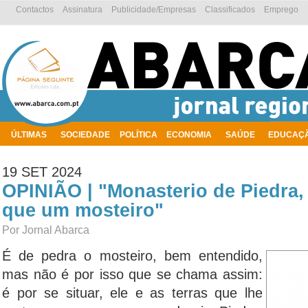
Contactos
Assinatura
Publicidade/Empresas
Classificados
Emprego
ÚLTIMAS
SOCIEDADE
POLÍTICA
ECONOMIA
SAÚDE
EDUCAÇ
AMBIENTE
19 SET 2024
OPINIÃO | "Monasterio de Piedra,
que um mosteiro"
Por Jornal Abarca
É de pedra o mosteiro, bem entendido,
mas não é por isso que se chama assim:
é por se situar, ele e as terras que lhe