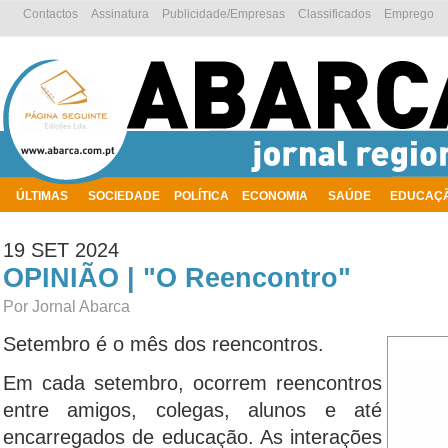
Contactos
Assinatura
Publicidade/Empresas
Classificados
Emprego
ÚLTIMAS
SOCIEDADE
POLÍTICA
ECONOMIA
SAÚDE
EDUCAÇ
AMBIENTE
19 SET 2024
OPINIÃO | "O Reencontro"
Por Jornal Abarca
Setembro é o mês dos reencontros.
Em cada setembro, ocorrem reencontros
entre amigos, colegas, alunos e até
encarregados de educação. As interações