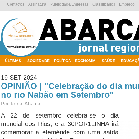
Contactos
Assinatura
Publicidade/Empresas
Classificados
Emprego
ÚLTIMAS
SOCIEDADE
POLÍTICA
ECONOMIA
SAÚDE
EDUCAÇ
AMBIENTE
19 SET 2024
OPINIÃO | "Celebração do dia mun
no rio Nabão em Setembro"
Por Jornal Abarca
A 22 de setembro celebra-se o dia
mundial dos Rios, e a 30POR1LINHA irá
comemorar a efeméride com uma saída