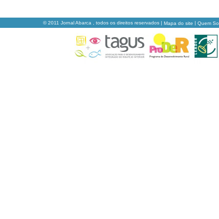
© 2011 Jornal Abarca , todos os direitos reservados |
|
Mapa do site
Quem S