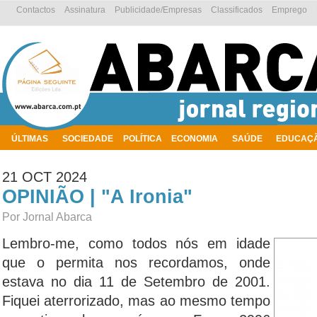
Contactos
Assinatura
Publicidade/Empresas
Classificados
Emprego
ÚLTIMAS
SOCIEDADE
POLÍTICA
ECONOMIA
SAÚDE
EDUCAÇ
AMBIENTE
21 OCT 2024
OPINIÃO | "A Ironia"
Por Jornal Abarca
Lembro-me, como todos nós em idade
que o permita nos recordamos, onde
estava no dia 11 de Setembro de 2001.
Fiquei aterrorizado, mas ao mesmo tempo