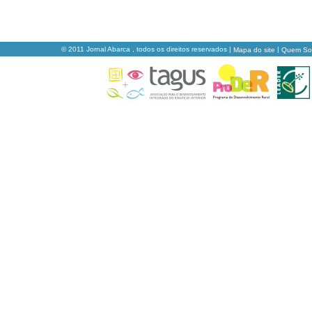
© 2011 Jornal Abarca , todos os direitos reservados |
|
Mapa do site
Quem S