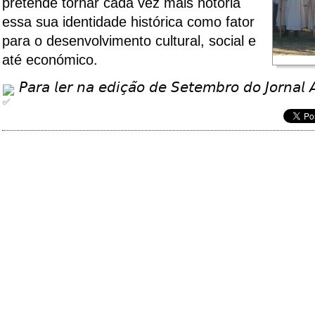
pretende tornar cada vez mais notória
essa sua identidade histórica como fator
para o desenvolvimento cultural, social e
até económico.
𝘗𝘢𝘳𝘢 𝘭𝘦𝘳 𝘯𝘢 𝘦𝘥𝘪𝘤̧𝘢̃𝘰 𝘥𝘦 𝘚𝘦𝘵𝘦𝘮𝘣𝘳𝘰 𝘥𝘰 𝘑𝘰𝘳𝘯𝘢𝘭 