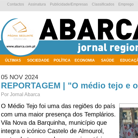
Contactos
Assinatura
Publicidade/Empresas
Classificados
Emprego
ÚLTIMAS
SOCIEDADE
POLÍTICA
ECONOMIA
SAÚDE
EDUCAÇ
AMBIENTE
05 NOV 2024
REPORTAGEM | "O médio tejo e o
Por Jornal Abarca
O Médio Tejo foi uma das regiões do país
com uma maior presença dos Templários.
Vila Nova da Barquinha, município que
integra o icónico Castelo de Almourol,