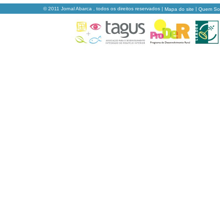
© 2011 Jornal Abarca , todos os direitos reservados |
|
Mapa do site
Quem S