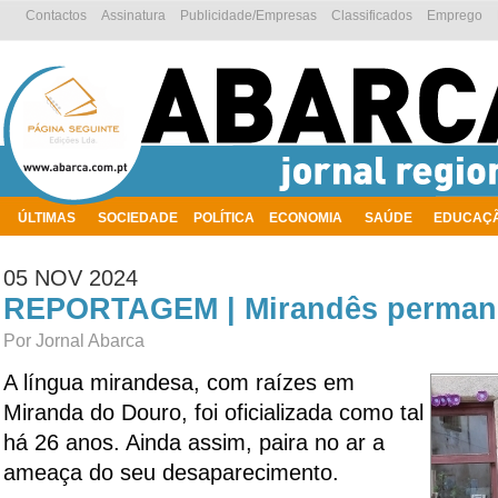
Contactos
Assinatura
Publicidade/Empresas
Classificados
Emprego
ÚLTIMAS
SOCIEDADE
POLÍTICA
ECONOMIA
SAÚDE
EDUCAÇ
AMBIENTE
05 NOV 2024
REPORTAGEM | Mirandês perman
Por Jornal Abarca
A língua mirandesa, com raízes em
Miranda do Douro, foi oficializada como tal
há 26 anos. Ainda assim, paira no ar a
ameaça do seu desaparecimento.