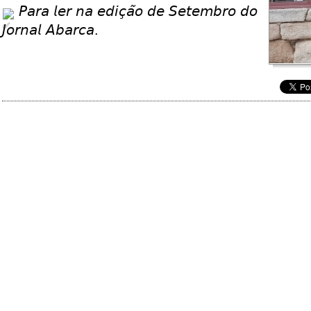
𝘗𝘢𝘳𝘢 𝘭𝘦𝘳 𝘯𝘢 𝘦𝘥𝘪𝘤̧𝘢̃𝘰 𝘥𝘦 𝘚𝘦𝘵𝘦𝘮𝘣𝘳𝘰 𝘥𝘰
𝘑𝘰𝘳𝘯𝘢𝘭 𝘈𝘣𝘢𝘳𝘤𝘢.