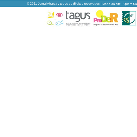
© 2011 Jornal Abarca , todos os direitos reservados |
|
Mapa do site
Quem S