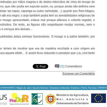
 retiradas por mãos magras e de dedos retorcidos de cima do musgo do
no, que não podia ser exposto assim, nu, porque ainda não definira nem
dotar ser rapaz, rapariga ou outra variedade…); quanto aos Reis Magos,
 até era negro; o anjo também podia ferir as sensibilidades religiosas de
 musgo apresentado, estava mal porque alterara o coberto vegetal; e
ncêndios. De resto, as figuras não respeitavam muitas normas, nem o
ras e crenças dos demais…
ubtraídas pelas zelosas funcionárias. O musgo e a palha também, por
sso teriam de mostrar que era de madeira reciclada e com origem em
ara aquele efeito… E assim ficou reduzido o presépio que Lia, com tanto
(0)
Comentários
Escrever um Comentário
os reservados |
|
|
|
|
| Desenv
Mapa do site
Quem Somos
Estatuto Editorial
Editora
Ficha Técnica