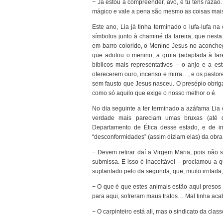
− Já estou a compreender, avô, e tu tens razã
mágico e vale a pena são mesmo as coisas mais 
Este ano, Lia já tinha terminado o lufa-lufa na
símbolos junto à chaminé da lareira, que nesta 
em barro colorido, o Menino Jesus no aconcheg
que adotou o menino, a gruta (adaptada à lare
bíblicos mais representativos – o anjo e a es
oferecerem ouro, incenso e mirra…, e os pastor
sem fausto que Jesus nasceu. O presépio obrigar
como só aquilo que exige o nosso melhor o é.
No dia seguinte a ter terminado a azáfama Lia
verdade mais pareciam umas bruxas (até d
Departamento de Ética desse estado, e de im
“desconformidades” (assim diziam elas) da obra n
− Devem retirar daí a Virgem Maria, pois não
submissa. E isso é inaceitável – proclamou a qu
suplantado pelo da segunda, que, muito irritada
− O que é que estes animais estão aqui presos 
para aqui, sofreram maus tratos… Mal tinha acabad
− O carpinteiro está ali, mas o sindicato da cl