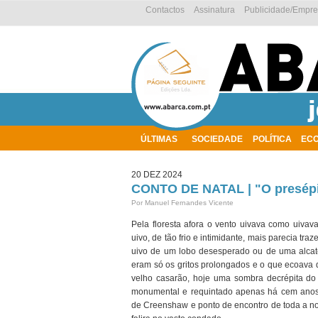
Contactos
Assinatura
Publicidade/Empr
ÚLTIMAS
SOCIEDADE
POLÍTICA
EC
AMBIENTE
20 DEZ 2024
CONTO DE NATAL | "O presépi
Por Manuel Fernandes Vicente
Pela floresta afora o vento uivava como uivav
uivo, de tão frio e intimidante, mais parecia tra
uivo de um lobo desesperado ou de uma alcat
eram só os gritos prolongados e o que ecoava 
velho casarão, hoje uma sombra decrépita do
monumental e requintado apenas há cem anos,
de Creenshaw e ponto de encontro de toda a n