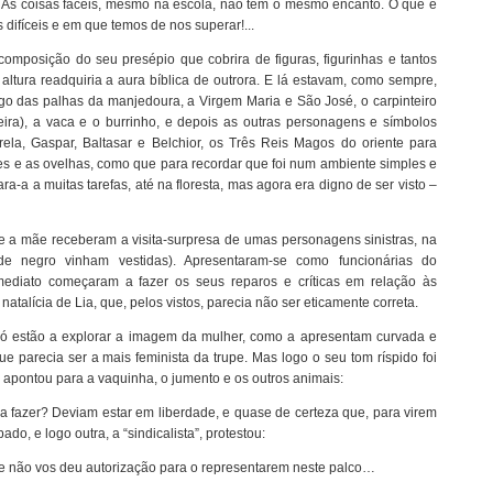
o. As coisas fáceis, mesmo na escola, não têm o mesmo encanto. O que é
difíceis e em que temos de nos superar!...
 composição do seu presépio que cobrira de figuras, figurinhas e tantos
altura readquiria a aura bíblica de outrora. E lá estavam, como sempre,
o das palhas da manjedoura, a Virgem Maria e São José, o carpinteiro
ira), a vaca e o burrinho, e depois as outras personagens e símbolos
trela, Gaspar, Baltasar e Belchior, os Três Reis Magos do oriente para
es e as ovelhas, como que para recordar que foi num ambiente simples e
a-a a muitas tarefas, até na floresta, mas agora era digno de ser visto –
 e a mãe receberam a visita-surpresa de umas personagens sinistras, na
e negro vinham vestidas). Apresentaram-se como funcionárias do
ediato começaram a fazer os seus reparos e críticas em relação às
atalícia de Lia, que, pelos vistos, parecia não ser eticamente correta.
 só estão a explorar a imagem da mulher, como a apresentam curvada e
e parecia ser a mais feminista da trupe. Mas logo o seu tom ríspido foi
, apontou para a vaquinha, o jumento e os outros animais:
a fazer? Deviam estar em liberdade, e quase de certeza que, para virem
o, e logo outra, a “sindicalista”, protestou:
asse não vos deu autorização para o representarem neste palco…