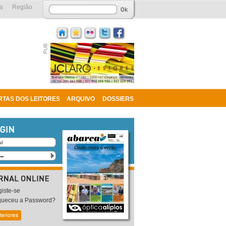
a
Região
RTAS DOS LEITORES
ARQUIVO
DOSSIERS
iste-se
queceu a Password?