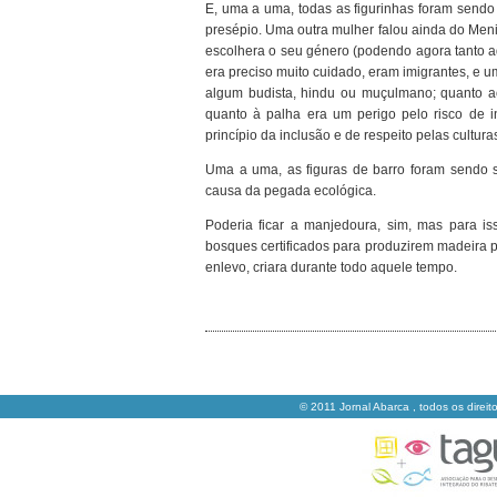
E, uma a uma, todas as figurinhas foram sendo
presépio. Uma outra mulher falou ainda do Meni
escolhera o seu género (podendo agora tanto a
era preciso muito cuidado, eram imigrantes, e um
algum budista, hindu ou muçulmano; quanto ao
quanto à palha era um perigo pelo risco de i
princípio da inclusão e de respeito pelas cultu
Uma a uma, as figuras de barro foram sendo s
causa da pegada ecológica.
Poderia ficar a manjedoura, sim, mas para i
bosques certificados para produzirem madeira p
enlevo, criara durante todo aquele tempo.
© 2011 Jornal Abarca , todos os direit