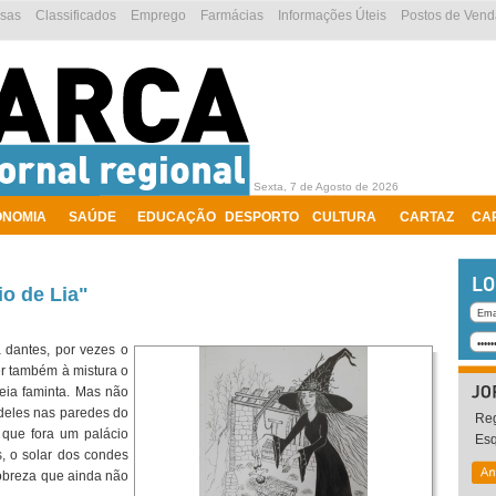
esas
Classificados
Emprego
Farmácias
Informações Úteis
Postos de Vend
Sexta, 7 de Agosto de 2026
ONOMIA
SAÚDE
EDUCAÇÃO
DESPORTO
CULTURA
CARTAZ
CA
o de Lia"
a dantes, por vezes o
zer também à mistura o
eia faminta. Mas não
deles nas paredes do
Reg
 que fora um palácio
Es
 o solar dos condes
obreza que ainda não