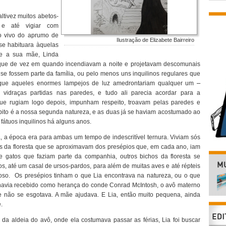
ltivez muitos abetos-
 e até vigiar com
o vivo do aprumo de
Ilustração de Elizabete Bairreiro
se habituara àquelas
 e a sua mãe, Linda
ue de vez em quando incendiavam a noite e projetavam descomunais
e fossem parte da família, ou pelo menos uns inquilinos regulares que
ue aqueles enormes lampejos de luz amedrontariam qualquer um ⎼
 vidraças partidas nas paredes, e tudo ali parecia acordar para a
ue rugiam logo depois, impunham respeito, troavam pelas paredes e
hábito é a nossa segunda natureza, e as duas já se haviam acostumado ao
fátuos inquilinos há alguns anos.
 a época era para ambas um tempo de indescritível ternura. Viviam sós
s da floresta que se aproximavam dos presépios que, em cada ano, iam
 gatos que faziam parte da companhia, outros bichos da floresta se
s, até um casal de ursos-pardos, para além de muitas aves e até répteis
oso. Os presépios tinham o que Lia encontrava na natureza, ou o que
havia recebido como herança do conde Conrad McIntosh, o avô materno
e não se esgotava. A mãe ajudava. E Lia, então muito pequena, ainda
.
a aldeia do avô, onde ela costumava passar as férias, Lia foi buscar