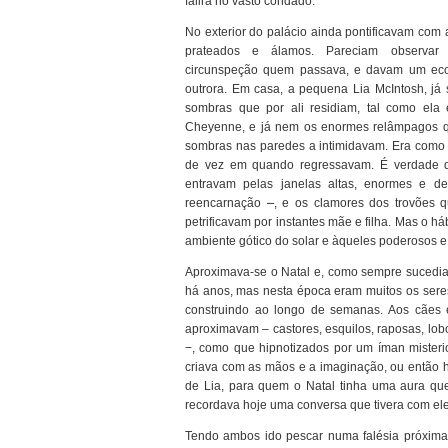
falira no vasto condado.
No exterior do palácio ainda pontificavam com a
prateados e álamos. Pareciam observar
circunspeção quem passava, e davam um ec
outrora. Em casa, a pequena Lia McIntosh, já 
sombras que por ali residiam, tal como ela
Cheyenne, e já nem os enormes relâmpagos q
sombras nas paredes a intimidavam. Era como s
de vez em quando regressavam. É verdade q
entravam pelas janelas altas, enormes e de
reencarnação ⎼, e os clamores dos trovões q
petrificavam por instantes mãe e filha. Mas o 
ambiente gótico do solar e àqueles poderosos e 
Aproximava-se o Natal e, como sempre sucedia,
há anos, mas nesta época eram muitos os sere
construindo ao longo de semanas. Aos cães e
aproximavam – castores, esquilos, raposas, lobo
−, como que hipnotizados por um íman misteri
criava com as mãos e a imaginação, ou então 
de Lia, para quem o Natal tinha uma aura qu
recordava hoje uma conversa que tivera com ele
Tendo ambos ido pescar numa falésia próxima d