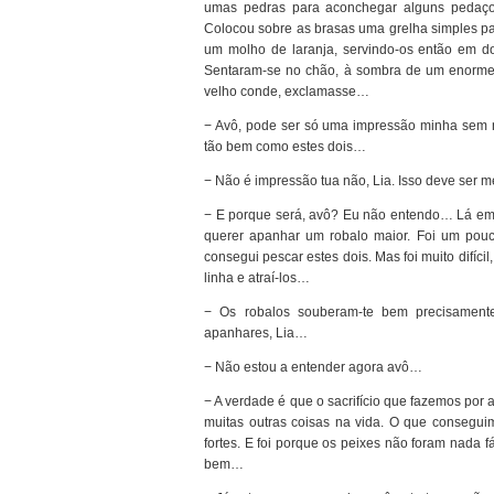
umas pedras para aconchegar alguns pedaço
Colocou sobre as brasas uma grelha simples pa
um molho de laranja, servindo-os então em do
Sentaram-se no chão, à sombra de um enorme s
velho conde, exclamasse…
− Avô, pode ser só uma impressão minha sem
tão bem como estes dois…
− Não é impressão tua não, Lia. Isso deve ser
− E porque será, avô? Eu não entendo… Lá em b
querer apanhar um robalo maior. Foi um pouc
consegui pescar estes dois. Mas foi muito difíci
linha e atraí-los…
− Os robalos souberam-te bem precisamente p
apanhares, Lia…
− Não estou a entender agora avô…
− A verdade é que o sacrifício que fazemos por a
muitas outras coisas na vida. O que consegui
fortes. E foi porque os peixes não foram nada fá
bem…