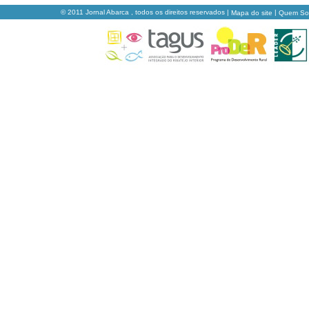
© 2011 Jornal Abarca , todos os direitos reservados |
|
Mapa do site
Quem S