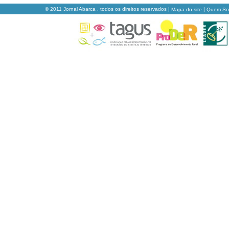
© 2011 Jornal Abarca , todos os direitos reservados |
|
Mapa do site
Quem S