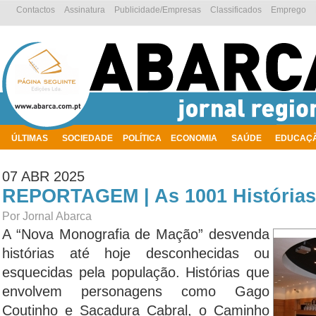
Contactos
Assinatura
Publicidade/Empresas
Classificados
Emprego
ÚLTIMAS
SOCIEDADE
POLÍTICA
ECONOMIA
SAÚDE
EDUCAÇ
AMBIENTE
07 ABR 2025
REPORTAGEM | As 1001 Histórias
Por Jornal Abarca
A “Nova Monografia de Mação” desvenda
histórias até hoje desconhecidas ou
esquecidas pela população. Histórias que
envolvem personagens como Gago
Coutinho e Sacadura Cabral, o Caminho