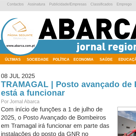
Contactos
Assinatura
Publicidade/Empresas
Classificados
Emprego
ÚLTIMAS
SOCIEDADE
POLÍTICA
ECONOMIA
SAÚDE
EDUCAÇ
AMBIENTE
08 JUL 2025
TRAMAGAL | Posto avançado de 
está a funcionar
Por Jornal Abarca
Com início de funções a 1 de julho de
2025, o Posto Avançado de Bombeiros
em Tramagal irá funcionar em parte das
instalações do posto da GNR no