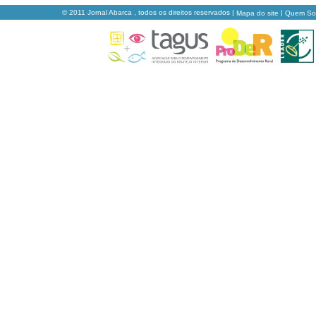
© 2011 Jornal Abarca , todos os direitos reservados |
|
Mapa do site
Quem S