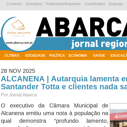
Contactos
Assinatura
Publicidade/Empresas
Classificados
Emprego
ÚLTIMAS
SOCIEDADE
POLÍTICA
ECONOMIA
SAÚDE
EDUCAÇ
AMBIENTE
28 NOV 2025
ALCANENA | Autarquia lamenta e
Santander Totta e clientes nada 
Por Jornal Abarca
O executivo da Câmara Municipal de
Alcanena emitiu uma nota à população na
qual demonstra “profundo lamento,