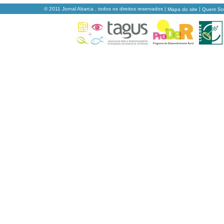
© 2011 Jornal Abarca , todos os direitos reservados |
|
Mapa do site
Quem S