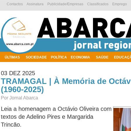
Contactos
Assinatura
Publicidade/Empresas
Classificados
Emprego
ÚLTIMAS
SOCIEDADE
POLÍTICA
ECONOMIA
SAÚDE
EDUCAÇ
AMBIENTE
03 DEZ 2025
TRAMAGAL | À Memória de Octávi
(1960-2025)
Por Jornal Abarca
Leia a homenagem a Octávio Oliveira com
textos de Adelino Pires e Margarida
Trincão.