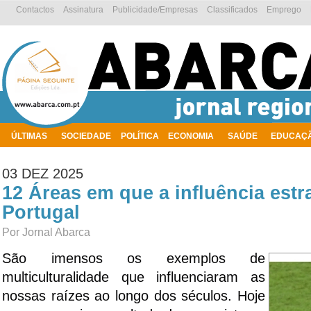
Contactos
Assinatura
Publicidade/Empresas
Classificados
Emprego
ÚLTIMAS
SOCIEDADE
POLÍTICA
ECONOMIA
SAÚDE
EDUCAÇ
AMBIENTE
03 DEZ 2025
12 Áreas em que a influência est
Portugal
Por Jornal Abarca
São imensos os exemplos de
multiculturalidade que influenciaram as
nossas raízes ao longo dos séculos. Hoje