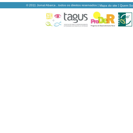
© 2011 Jornal Abarca , todos os direitos reservados |
|
Mapa do site
Quem S