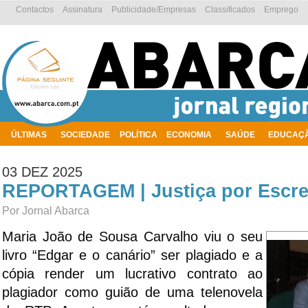
Contactos
Assinatura
Publicidade/Empresas
Classificados
Emprego
ÚLTIMAS
SOCIEDADE
POLÍTICA
ECONOMIA
SAÚDE
EDUCAÇ
AMBIENTE
03 DEZ 2025
REPORTAGEM | Justiça por Escre
Por Jornal Abarca
Maria João de Sousa Carvalho viu o seu
livro “Edgar e o canário” ser plagiado e a
cópia render um lucrativo contrato ao
plagiador como guião de uma telenovela