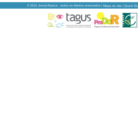
© 2011 Jornal Abarca , todos os direitos reservados |
|
Mapa do site
Quem S