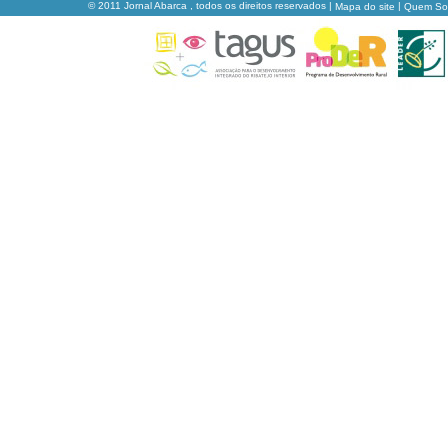
© 2011 Jornal Abarca , todos os direitos reservados |
|
Mapa do site
Quem S