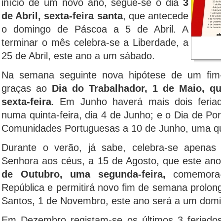
início de um novo ano, segue-se o dia
3
de Abril, sexta-feira santa
, que antecede
o domingo de Páscoa a 5 de Abril. A
terminar o mês celebra-se a Liberdade, a
25 de Abril, este ano a um sábado.
Na semana seguinte nova hipótese de um fim
graças ao
Dia do Trabalhador, 1 de Maio, q
sexta-feira
. Em Junho haverá mais dois feria
numa quinta-feira, dia 4 de Junho; e o Dia de P
Comunidades Portuguesas a 10 de Junho, uma qua
Durante o verão, já sabe, celebra-se apena
Senhora aos céus, a 15 de Agosto, que este an
de Outubro, uma segunda-feira,
comemora-
República e permitirá novo fim de semana prolon
Santos, 1 de Novembro, este ano será a um dom
Em Dezembro registam-se os últimos 3 feriado