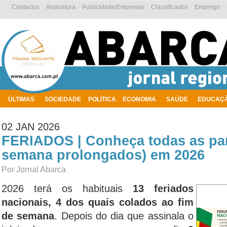
Contactos
Assinatura
Publicidade/Empresas
Classificados
Emprego
ÚLTIMAS
SOCIEDADE
POLÍTICA
ECONOMIA
SAÚDE
EDUCAÇ
AMBIENTE
02 JAN 2026
FERIADOS | Conheça todas as par
semana prolongados) em 2026
Por Jornal Abarca
2026 terá os habituais
13 feriados
nacionais, 4 dos quais colados ao fim
de semana
. Depois do dia que assinala o