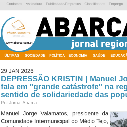
Contactos
Assinatura
Publicidade/Empresas
Classificados
Emprego
ÚLTIMAS
SOCIEDADE
POLÍTICA
ECONOMIA
SAÚDE
EDUCAÇ
AMBIENTE
29 JAN 2026
DEPRESSÃO KRISTIN | Manuel Jo
fala em "grande catástrofe" na re
sentido de solidariedade das pop
Por Jornal Abarca
Manuel Jorge Valamatos, presidente da
Comunidade Intermunicipal do Médio Tejo,