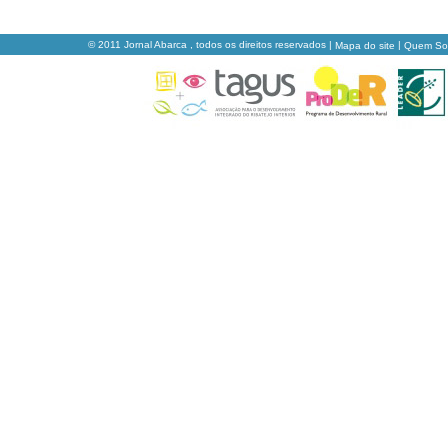
© 2011 Jornal Abarca , todos os direitos reservados |
|
Mapa do site
Quem S