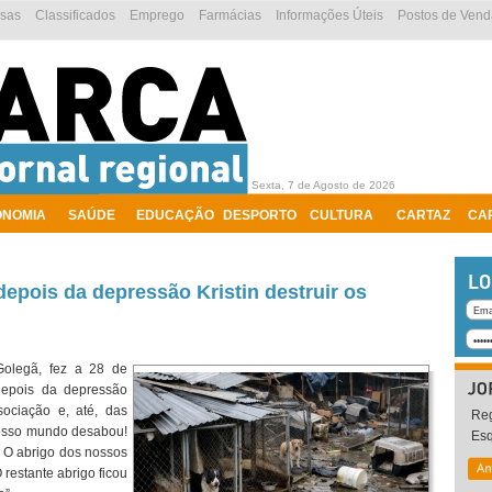
esas
Classificados
Emprego
Farmácias
Informações Úteis
Postos de Vend
Sexta, 7 de Agosto de 2026
ONOMIA
SAÚDE
EDUCAÇÃO
DESPORTO
CULTURA
CARTAZ
CA
pois da depressão Kristin destruir os
olegã, fez a 28 de
depois da depressão
sociação e, até, das
Reg
nosso mundo desabou!
Es
) O abrigo dos nossos
 restante abrigo ficou