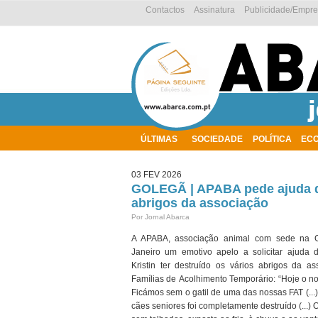
Contactos
Assinatura
Publicidade/Empr
ÚLTIMAS
SOCIEDADE
POLÍTICA
EC
AMBIENTE
03 FEV 2026
GOLEGÃ | APABA pede ajuda de
abrigos da associação
Por Jornal Abarca
A APABA, associação animal com sede na G
Janeiro um emotivo apelo a solicitar ajuda 
Kristin ter destruído os vários abrigos da as
Famílias de Acolhimento Temporário: “Hoje o 
Ficámos sem o gatil de uma das nossas FAT (...
cães seniores foi completamente destruído (...) O