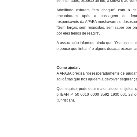
sem telhados, exposto ao frio, à chuva e ao vent
Admitindo estarem “em choque” com o ce
encontraram após a passagem do fenó
responsáveis da APABA mostravam-se desesper
“Sem forças, sem respostas, sem saber por 
por eles temos de reagir!”.
A associação informou ainda que “Os nossos a
o pouco que tinham” e alguns desapareceram a
Como ajudar:
A APABA precisa “desesperadamente de ajuda”, s
solidárias que nos ajudem a devolver segurança 
Quem quiser pode doar materiais como tijolos, c
o IBAN PT50 0010 0000 3592 1930 001 28 ou
(Christian).