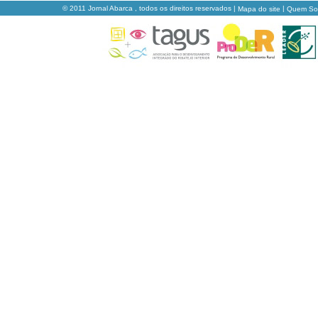
© 2011 Jornal Abarca , todos os direitos reservados |
|
Mapa do site
Quem S