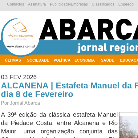
Contactos
Assinatura
Publicidade/Empresas
Classificados
Emprego
ÚLTIMAS
SOCIEDADE
POLÍTICA
ECONOMIA
SAÚDE
EDUCAÇ
AMBIENTE
03 FEV 2026
ALCANENA | Estafeta Manuel da 
dia 8 de Fevereiro
Por Jornal Abarca
A 39ª edição da clássica estafeta Manuel
da Piedade Costa, entre Alcanena e Rio
Maior, uma organização conjunta das