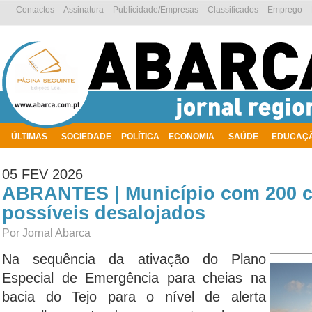
Contactos
Assinatura
Publicidade/Empresas
Classificados
Emprego
ÚLTIMAS
SOCIEDADE
POLÍTICA
ECONOMIA
SAÚDE
EDUCAÇ
AMBIENTE
05 FEV 2026
ABRANTES | Município com 200 
possíveis desalojados
Por Jornal Abarca
Na sequência da ativação do Plano
Especial de Emergência para cheias na
bacia do Tejo para o nível de alerta