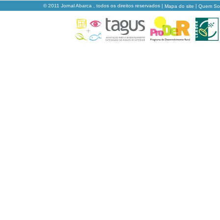
© 2011 Jornal Abarca , todos os direitos reservados |
|
Mapa do site
Quem S