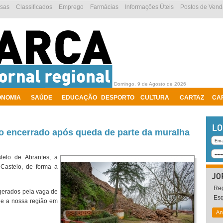
esas
Classificados
Emprego
Farmácias
Informações Úteis
Postos de Vend
Domingo, 9 de Agosto de 2026
ONOMIA
SAÚDE
EDUCAÇÃO
DESPORTO
CULTURA
CARTAZ
CA
 encerrado após queda de parte da muralha
elo de Abrantes, a
 Castelo, de forma a
Reg
gerados pela vaga de
Es
 e a nossa região em