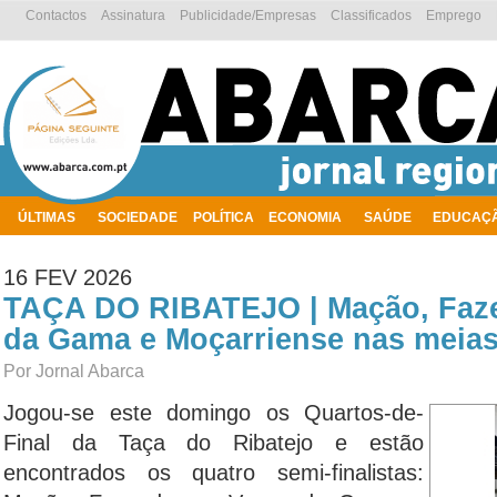
Contactos
Assinatura
Publicidade/Empresas
Classificados
Emprego
ÚLTIMAS
SOCIEDADE
POLÍTICA
ECONOMIA
SAÚDE
EDUCAÇ
AMBIENTE
16 FEV 2026
TAÇA DO RIBATEJO | Mação, Faz
da Gama e Moçarriense nas meias-
Por Jornal Abarca
Jogou-se este domingo os Quartos-de-
Final da Taça do Ribatejo e estão
encontrados os quatro semi-finalistas: