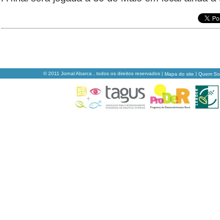
© 2011 Jornal Abarca , todos os direitos reservados |
|
Mapa do site
Quem S