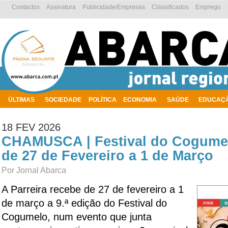
Contactos
Assinatura
Publicidade/Empresas
Classificados
Emprego
ÚLTIMAS
SOCIEDADE
POLÍTICA
ECONOMIA
SAÚDE
EDUCAÇ
AMBIENTE
18 FEV 2026
CHAMUSCA | Festival do Cogumel
de 27 de Fevereiro a 1 de Março
Por Jornal Abarca
A Parreira recebe de 27 de fevereiro a 1
de março a 9.ª edição do Festival do
Cogumelo, num evento que junta