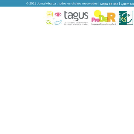
© 2011 Jornal Abarca , todos os direitos reservados |
|
Mapa do site
Quem S