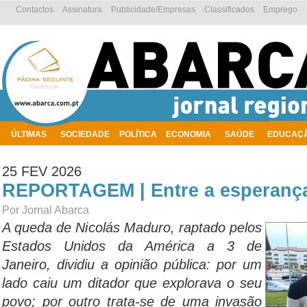
Contactos
Assinatura
Publicidade/Empresas
Classificados
Emprego
ÚLTIMAS
SOCIEDADE
POLÍTICA
ECONOMIA
SAÚDE
EDUCAÇ
AMBIENTE
25 FEV 2026
REPORTAGEM | Entre a esperanç
Por Jornal Abarca
A queda de Nicolás Maduro, raptado pelos
Estados Unidos da América a 3 de
Janeiro, dividiu a opinião pública: por um
lado caiu um ditador que explorava o seu
povo; por outro trata-se de uma invasão