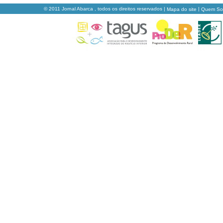
© 2011 Jornal Abarca , todos os direitos reservados |
|
Mapa do site
Quem S