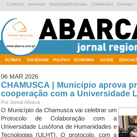
Contactos
Assinatura
Publicidade/Empresas
Classificados
Emprego
ÚLTIMAS
SOCIEDADE
POLÍTICA
ECONOMIA
SAÚDE
EDUCAÇ
AMBIENTE
06 MAR 2026
CHAMUSCA | Município aprova pr
cooperação com a Universidade 
Por Jornal Abarca
O Município da Chamusca vai celebrar um
Protocolo de Colaboração com a
Universidade Lusófona de Humanidades e
Tecnologias (ULHT). O protocolo, com a