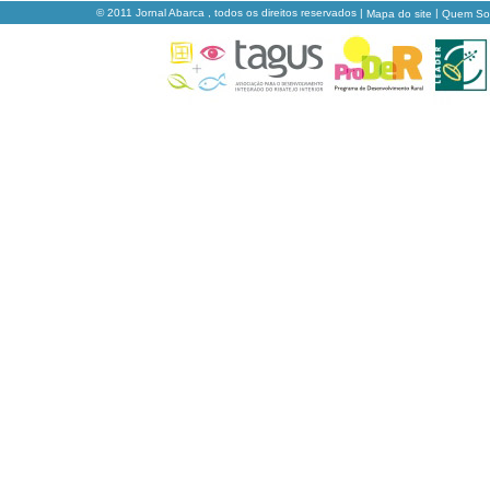
© 2011 Jornal Abarca , todos os direitos reservados |
|
Mapa do site
Quem S