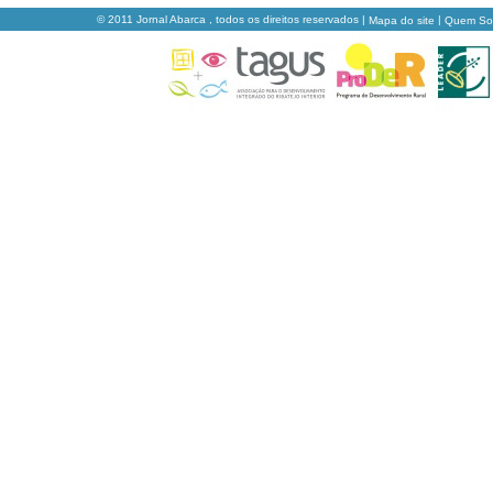
© 2011 Jornal Abarca , todos os direitos reservados |
|
Mapa do site
Quem S