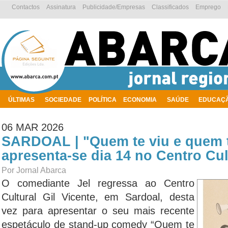
Contactos
Assinatura
Publicidade/Empresas
Classificados
Emprego
ÚLTIMAS
SOCIEDADE
POLÍTICA
ECONOMIA
SAÚDE
EDUCAÇ
AMBIENTE
06 MAR 2026
SARDOAL | "Quem te viu e quem t
apresenta-se dia 14 no Centro Cul
Por Jornal Abarca
O comediante Jel regressa ao Centro
Cultural Gil Vicente, em Sardoal, desta
vez para apresentar o seu mais recente
espetáculo de stand-up comedy “Quem te